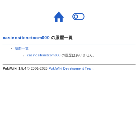
casinositenetcom000
の履歴一覧
履歴一覧
casinositenetcom000
の履歴はありません。
PukiWiki 1.5.4
© 2001-2026
PukiWiki Development Team
.