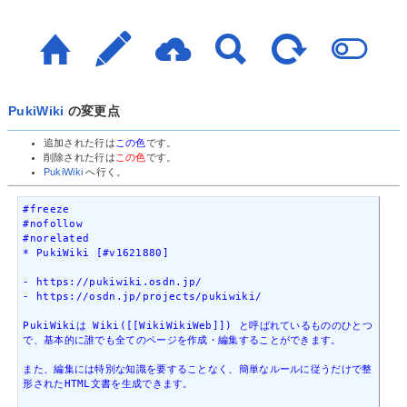
PukiWiki
の変更点
追加された行は
この色
です。
削除された行は
この色
です。
PukiWiki
へ行く。
#freeze

#nofollow

#norelated

* PukiWiki [#v1621880]

- https://pukiwiki.osdn.jp/

- https://osdn.jp/projects/pukiwiki/

PukiWikiは Wiki([[WikiWikiWeb]]) と呼ばれているもののひとつ
で、基本的に誰でも全てのページを作成・編集することができます。

また、編集には特別な知識を要することなく、簡単なルールに従うだけで整
形されたHTML文書を生成できます。
