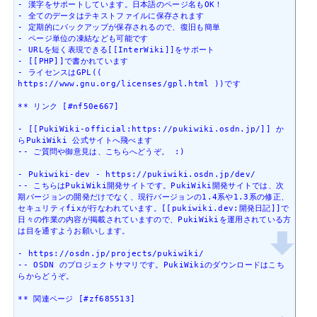
- 漢字をサポートしています。日本語のページ名もOK！

- 全てのデータはテキストファイルに保存されます

- 定期的にバックアップが保存されるので、復旧も簡単

- ページ単位の凍結なども可能です

- URLを短く表現できる[[InterWiki]]をサポート

- [[PHP]]で書かれています

- ライセンスはGPL(( 
https://www.gnu.org/licenses/gpl.html ))です

** リンク [#nf50e667]

- [[PukiWiki-official:https://pukiwiki.osdn.jp/]] か
らPukiWiki 公式サイトへ飛べます

-- ご質問や御意見は、こちらへどうぞ。 :)

- Pukiwiki-dev - https://pukiwiki.osdn.jp/dev/

-- こちらはPukiWiki開発サイトです。PukiWiki開発サイトでは、次
期バージョンの開発だけでなく、現行バージョンの1.4系や1.3系の修正、
セキュリティfixが行なわれています。[[pukiwiki.dev:開発日記]]で
日々の作業の内容が掲載されていますので、PukiWikiを運用されている方
は目を通すようお願いします。

- https://osdn.jp/projects/pukiwiki/

-- OSDN のプロジェクトサマリです。PukiWikiのダウンロードはこち
らからどうぞ。

** 関連ページ [#zf685513]
