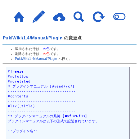
PukiWiki/1.4/Manual/Plugin
の変更点
追加された行は
この色
です。
削除された行は
この色
です。
PukiWiki/1.4/Manual/Plugin
へ行く。
#freeze

#nofollow

#norelated

* プラグインマニュアル [#v0ed77c7]

------------------------------

#contents

------------------------------

#ls2(,title)

------------------------------

** プラグインマニュアルの凡例 [#vf3c6f93]

プラグインマニュアルは以下の形式で記述されています。

''プラグイン名''
