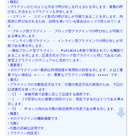
:種別|

~プラグインがどのような方法で呼び出しを行えるかを示します。複数の呼
び出し方法をもつプラグインも存在します。

--コマンド － コマンド形式の呼び出しが可能であることを示します。内
部的に呼び出されるため、説明を省いている場合はカッコで括られていま
す。

--ブロック型プラグイン － ブロック型プラグインでの呼び出しが可能で
ある事を示します。

--インライン型プラグイン － インライン型プラグインでの呼び出しが可
能である事を示します。

--擬似ブロック型プラグイン － PukiWiki本体で実現されている機能で
あることを示します。記述方式がブロック型プラグインと同じであるため、
便宜上プラグインのマニュアルに含めています。

:重要度|

~そのプラグインの一般的な利用頻度や有用性の目安を示します。さほど重
要でない場合は ★☆☆☆☆ が、重要なプラグインの場合は ★★★★★ です。

:書式|

~プラグインでの引数指定方法です。引数の指定方法の表現のため、下記の
記述書式を使っています。

--[] － 省略可能で必要に応じて記述する箇所です。

--| － |で区切られた複数の項目のうち、指定できるのは１つである事を
示します。

--{} － 中カッコ内のみ引数の指定順序が任意である事を示します。

:概要|

~そのプラグインの機能概要です。

:引数|

~引数の詳細な説明です。

:プラグイン内設定|
