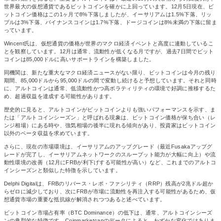
世界最大の仮想通貨であるビットコインを確かに上回っています。12月5日現在、ビ
ットコイン価格はこの1ヶ月で8%下落しましたが、イーサリアムは1.5%下落、リッ
プルは3%下落、バイナンスコインは1.7%下落、ドージコインは8%未満の下落に留ま
っています。
Wincent氏は、仮想通貨の価格が世界のマクロ経済イベントと高度に連動しているこ
とを観察しています。12月は通常、流動性が低くなる月ですが、過去7日間でビット
コインは85,000ドルに高いサポートラインを構築しました。
同機関は、新たな重大なマクロ経済ニュースがない限り、ビットコインは今月の残り
期間、85,000ドルから95,000ドルの間で変動し続けると予想しています。それと同時
に、アルトコインは通常、低流動性かつ高ボラティリティの環境で好調に推移するた
め、超過収益を達成する可能性があります。
歴史的に見ると、アルトコインがビットコインよりも強いパフォーマンスを示す、ま
たは「アルトコインシーズン」と呼ばれる現象は、ビットコイン価格が保ち合い（レ
ンジ相場）にある時や、強気相場の後半に現れる傾向があり、投資家はビットコイン
以外のベータ収益を求めています。
さらに、現在の市場環境は、イーサリアムのアップグレード（最近Fusakaアップグ
レードが完了し、イーサリアムネットワークのスループット能力が大幅に向上）や流
動性環境の改善（12月にFRBが利下げする可能性が高い）など、これまでのアルトコ
インシーズンと類似した特徴を示しています。
Delphi Digitalは、FRBのリバース・レポ・ファシリティ（RRP）残高が2兆ドル超か
らゼロに減少しており、次にFRBが市場に流動性を再注入する可能性があるため、仮
想通貨市場の重要な抵抗線が解消されつつあると述べています。
ビットコイン市場占有率（BTC Dominance）の低下は、通常、アルトコインシーズ
ンの典型的な特徴です。Coinmarketcapのデータによると、わずかな変化ではありま