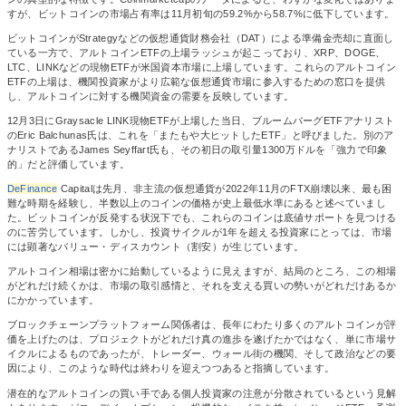
すが、ビットコインの市場占有率は11月初旬の59.2%から58.7%に低下しています。
ビットコインがStrategyなどの仮想通貨財務会社（DAT）による準備金売却に直面し
ている一方で、アルトコインETFの上場ラッシュが起こっており、XRP、DOGE、
LTC、LINKなどの現物ETFが米国資本市場に上場しています。これらのアルトコイン
ETFの上場は、機関投資家がより広範な仮想通貨市場に参入するための窓口を提供
し、アルトコインに対する機関資金の需要を反映しています。
12月3日にGraysacle LINK現物ETFが上場した当日、ブルームバーグETFアナリスト
のEric Balchunas氏は、これを「またもや大ヒットしたETF」と呼びました。別のア
ナリストであるJames Seyffart氏も、その初日の取引量1300万ドルを「強力で印象
的」だと評価しています。
DeFinance
Capitalは先月、非主流の仮想通貨が2022年11月のFTX崩壊以来、最も困
難な時期を経験し、半数以上のコインの価格が史上最低水準にあると述べていまし
た。ビットコインが反発する状況下でも、これらのコインは底値サポートを見つける
のに苦労しています。しかし、投資サイクルが1年を超える投資家にとっては、市場
には顕著なバリュー・ディスカウント（割安）が生じています。
アルトコイン相場は密かに始動しているように見えますが、結局のところ、この相場
がどれだけ続くかは、市場の取引感情と、それを支える買いの勢いがどれだけあるか
にかかっています。
ブロックチェーンプラットフォーム関係者は、長年にわたり多くのアルトコインが評
価を上げたのは、プロジェクトがどれだけ真の進歩を遂げたかではなく、単に市場サ
イクルによるものであったが、トレーダー、ウォール街の機関、そして政治などの要
因により、このような時代は終わりを迎えつつあると指摘しています。
潜在的なアルトコインの買い手である個人投資家の注意が分散されているという見解