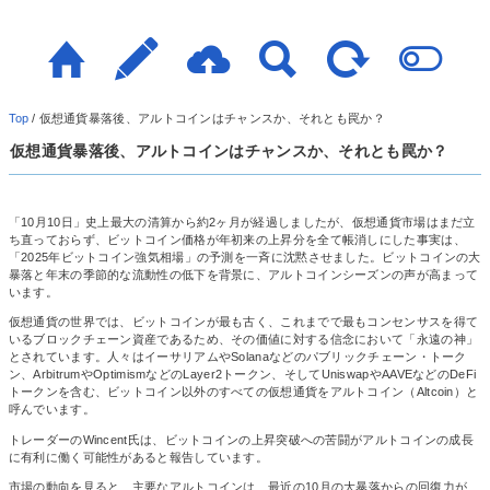
Top
/
仮想通貨暴落後、アルトコインはチャンスか、それとも罠か？
仮想通貨暴落後、アルトコインはチャンスか、それとも罠か？
「10月10日」史上最大の清算から約2ヶ月が経過しましたが、仮想通貨市場はまだ立
ち直っておらず、ビットコイン価格が年初来の上昇分を全て帳消しにした事実は、
「2025年ビットコイン強気相場」の予測を一斉に沈黙させました。ビットコインの大
暴落と年末の季節的な流動性の低下を背景に、アルトコインシーズンの声が高まって
います。
仮想通貨の世界では、ビットコインが最も古く、これまでで最もコンセンサスを得て
いるブロックチェーン資産であるため、その価値に対する信念において「永遠の神」
とされています。人々はイーサリアムやSolanaなどのパブリックチェーン・トーク
ン、ArbitrumやOptimismなどのLayer2トークン、そしてUniswapやAAVEなどのDeFi
トークンを含む、ビットコイン以外のすべての仮想通貨をアルトコイン（Altcoin）と
呼んでいます。
トレーダーのWincent氏は、ビットコインの上昇突破への苦闘がアルトコインの成長
に有利に働く可能性があると報告しています。
市場の動向を見ると、主要なアルトコインは、最近の10月の大暴落からの回復力が、