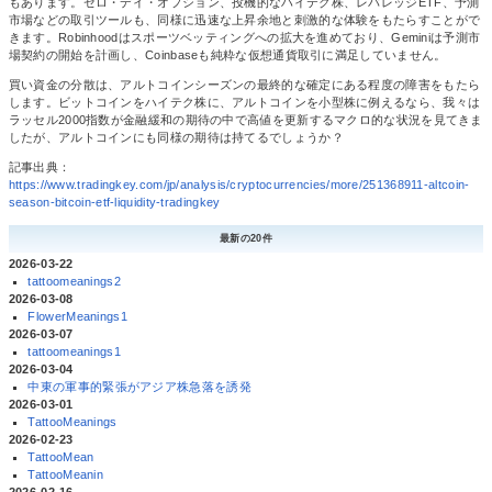
もあります。ゼロ・デイ・オプション、投機的なハイテク株、レバレッジETF、予測
市場などの取引ツールも、同様に迅速な上昇余地と刺激的な体験をもたらすことがで
きます。Robinhoodはスポーツベッティングへの拡大を進めており、Geminiは予測市
場契約の開始を計画し、Coinbaseも純粋な仮想通貨取引に満足していません。
買い資金の分散は、アルトコインシーズンの最終的な確定にある程度の障害をもたら
します。ビットコインをハイテク株に、アルトコインを小型株に例えるなら、我々は
ラッセル2000指数が金融緩和の期待の中で高値を更新するマクロ的な状況を見てきま
したが、アルトコインにも同様の期待は持てるでしょうか？
記事出典：
https://www.tradingkey.com/jp/analysis/cryptocurrencies/more/251368911-altcoin-
season-bitcoin-etf-liquidity-tradingkey
最新の20件
2026-03-22
tattoomeanings2
2026-03-08
FlowerMeanings1
2026-03-07
tattoomeanings1
2026-03-04
中東の軍事的緊張がアジア株急落を誘発
2026-03-01
TattooMeanings
2026-02-23
TattooMean
TattooMeanin
2026-02-16