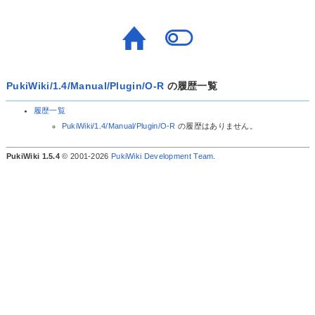
PukiWiki/1.4/Manual/Plugin/O-R
の履歴一覧
履歴一覧
PukiWiki/1.4/Manual/Plugin/O-R
の履歴はありません。
PukiWiki 1.5.4
© 2001-2026
PukiWiki Development Team
.