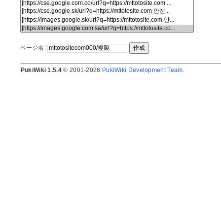
ページ名:
PukiWiki 1.5.4
© 2001-2026
PukiWiki Development Team
.