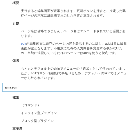
概要
実行すると編集画面が表示されます。更新ボタンを押すと、指定した既
存ページの末尾に編集欄で入力した内容が追加されます。
引数
ページ名は省略できません。ページ名はエンコードされている必要があ
ります。
edit
が編集画面に既存のページ内容を表示するのに対し、addは常に編集
画面が空となります。不用意に既存の入力内容を変更する事がないた
め、単純に追記していくだけのページではaddを使うと便利です。
備考
もともとデフォルトのskinでメニューの「追加」として使われていまし
たが、editコマンド(編集)で事足りるため、デフォルトのskinではメニュ
ーから外されています。
amazon
†
種別
（コマンド）
インライン型プラグイン
ブロック型プラグイン
重要度