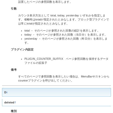
設置したページの参照回数を表示します。
引数
カウンタ表示方法として total, today, yesterday いずれかを指定しま
す。省略時はtotalが指定されたとみなします。ブロック型プラグインで
は常にtotalが指定されたとみなします。
total － そのページが参照された回数の総計を表示します。
today － そのページが参照された回数（当日分）を表示します。
yesterday － そのページが参照された回数（昨日分）を表示しま
す。
プラグイン内設定
PLUGIN_COUNTER_SUFFIX ページ参照回数を保持するデータ
ファイルの拡張子
備考
すべてのページで参照回数を表示したい場合は、MenuBarやスキンから
counterプラグインを呼び出してください。
D
†
deleted
†
種別