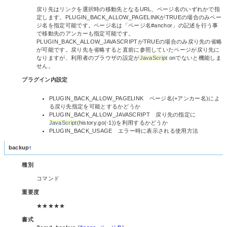
戻り先はリンクを選択時の移動先となるURL、ページ名のいずれかで指
定します。PLUGIN_BACK_ALLOW_PAGELINKがTRUEの場合のみペー
ジ名を指定可能です。ページ名は「ページ名#anchor」の記述を行う事
で移動先のアンカーも指定可能です。
PLUGIN_BACK_ALLOW_JAVASCRIPTがTRUEの場合のみ戻り先の省略
が可能です。戻り先を省略すると直前に参照していたページが戻り先に
なりますが、利用者のブラウザの設定が
JavaScript
onでないと機能しま
せん。
プラグイン内設定
PLUGIN_BACK_ALLOW_PAGELINK ページ名(+アンカー名)によ
る戻り先指定を可能とするかどうか
PLUGIN_BACK_ALLOW_JAVASCRIPT 戻り先の指定に
JavaScript
(history.go(-1))を利用するかどうか
PLUGIN_BACK_USAGE エラー時に表示される使用方法
backup
†
種別
コマンド
重要度
★★★★★
書式