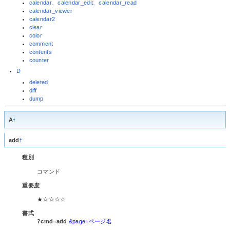
calendar、calendar_edit、calendar_read
calendar_viewer
calendar2
clear
color
comment
contents
counter
D
deleted
diff
dump
A
†
add
†
種別
コマンド
重要度
★☆☆☆☆
書式
?cmd=add
&page=ページ名