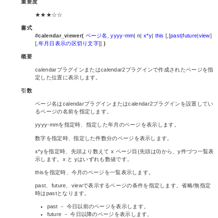
重要度
★★★☆☆
書式
#calendar_viewer(
ページ名
,
yyyy-mm
|
n
|
x*y
|
this
[,[
past
|
future
|
view
]
[,
年月日表示の区切り文字
]]
)
概要
calendarプラグインまたはcalendar2プラグインで作成されたページを指
定した位置に表示します。
引数
ページ名はcalendarプラグインまたはcalendar2プラグインを設置してい
るページの名前を指定します。
yyyy-mmを指定時、指定した年月のページを表示します。
数字を指定時、指定した件数分のページを表示します。
x*yを指定時、先頭より数えて x ページ目(先頭は0)から、y件づつ一覧表
示します。x と yはいずれも数値です。
thisを指定時、今月のページを一覧表示します。
past、future、viewで表示するページの条件を指定します。省略/無指定
時はpastとなります。
past － 今日以前のページを表示します。
future － 今日以降のページを表示します。