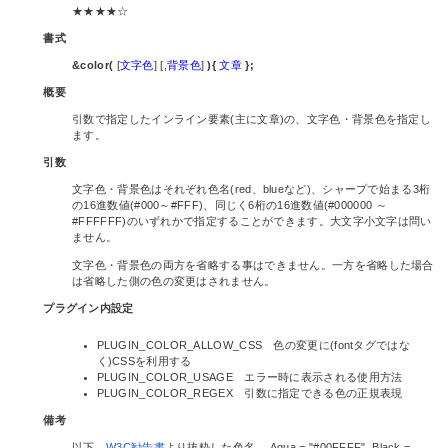
★★★★☆
書式
&color(
[
文字色
] [,
背景色
]
){
文章
};
概要
引数で指定したインライン要素(主に文章)の、文字色・背景色を指定し
ます。
引数
文字色・背景色はそれぞれ色名(red、blueなど)、シャープで始まる3桁
の16進数値(#000～#FFF)、同じく6桁の16進数値(#000000 ～
#FFFFFF)のいずれかで指定することができます。大文字小文字は問い
ません。
文字色・背景色の両方を省略する事はできません。一方を省略した場合
は省略した側の色の変更はされません。
プラグイン内設定
PLUGIN_COLOR_ALLOW_CSS 色の変更に(fontタグではな
く)CSSを利用する
PLUGIN_COLOR_USAGE エラー時に表示される使用方法
PLUGIN_COLOR_REGEX 引数に指定できる色の正規表現
備考
以下、
W3C勧告書
より抜粋した色名。 Aqua = "#00FFFF", Black =