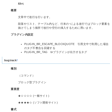
&br
;
概要
文章中で改行を行います。
段落やリスト、テーブル内など、行末の~による改行ではブロック要素を
抜けてしまう個所で改行や空行の挿入するために用います。
プラグイン内設定
PLUGIN_BR_ESCAPE_BLOCKQUOTE 引用文中で利用した場合
のタグ不整合を回避する
PLUGIN_BR_TAG brプラグインが出力するタグ
bugtrack
†
種別
（コマンド）
ブロック型プラグイン
重要度
★☆☆☆☆ (一般サイト)
★★★★☆ (ソフト開発サイト)
書式