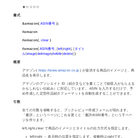
★☆☆☆☆
書式
&amazon(
ASIN番号
);
#amazon
#amazon(
,
clear
)
#amazon(
ASIN番号
, [
left
|
right
], [
タイト
ル
|
image
|
delimage
|
deltitle
|
delete
]
)
概要
アマゾン(
https://www.amazon.co.jp
) が提供する商品のイメージと、商
品名を表示します。
アマゾンのアソシエイト ID（紹介文などを書くことで副収入がもらえる
かもしれない仕組み）に対応しています。 ASIN を入力するだけで、予
め作成した定型作品紹介フォーマットを自動生成することができます。
引数
全ての引数を省略すると、ブックレビュー作成フォームが現れます。
「書評」というページにこれを置くと「書評/ASIN番号」という子ペー
ジを作ります。
left,right,clear で商品のイメージとタイトルの出力方式を指定します。
left|right － 表示時の位置を指定します。省略時はrightです。