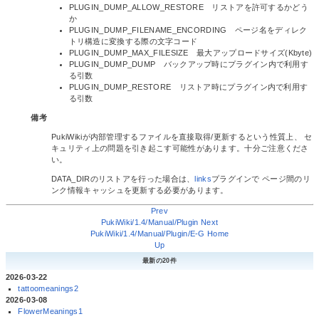
PLUGIN_DUMP_ALLOW_RESTORE リストアを許可するかどう
か
PLUGIN_DUMP_FILENAME_ENCORDING ページ名をディレク
トリ構造に変換する際の文字コード
PLUGIN_DUMP_MAX_FILESIZE 最大アップロードサイズ(Kbyte)
PLUGIN_DUMP_DUMP バックアップ時にプラグイン内で利用す
る引数
PLUGIN_DUMP_RESTORE リストア時にプラグイン内で利用す
る引数
備考
PukiWikiが内部管理するファイルを直接取得/更新するという性質上、 セ
キュリティ上の問題を引き起こす可能性があります。十分ご注意くださ
い。
DATA_DIRのリストアを行った場合は、
links
プラグインで ページ間のリ
ンク情報キャッシュを更新する必要があります。
Prev
PukiWiki/1.4/Manual/Plugin
Next
PukiWiki/1.4/Manual/Plugin/E-G
Home
Up
最新の20件
2026-03-22
tattoomeanings2
2026-03-08
FlowerMeanings1