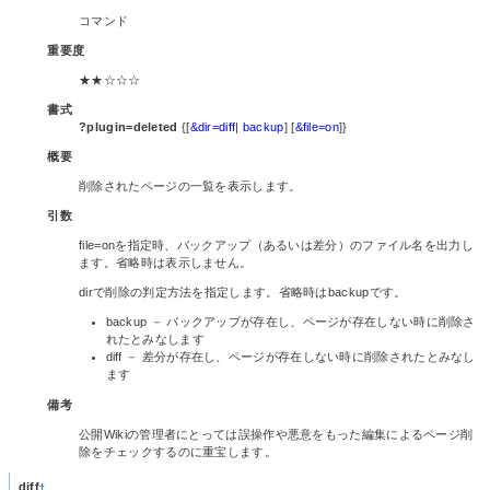
コマンド
重要度
★★☆☆☆
書式
?plugin=deleted
{[
&dir=diff
|
backup
] [
&file=on
]}
概要
削除されたページの一覧を表示します。
引数
file=onを指定時、バックアップ（あるいは差分）のファイル名を出力し
ます。省略時は表示しません。
dirで削除の判定方法を指定します。省略時はbackupです。
backup － バックアップが存在し、ページが存在しない時に削除さ
れたとみなします
diff － 差分が存在し、ページが存在しない時に削除されたとみなし
ます
備考
公開Wikiの管理者にとっては誤操作や悪意をもった編集によるページ削
除をチェックするのに重宝します。
diff
†