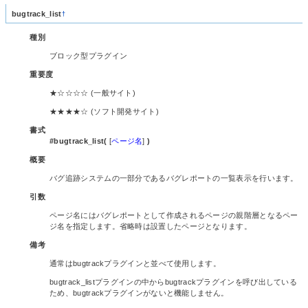
bugtrack_list
†
種別
ブロック型プラグイン
重要度
★☆☆☆☆ (一般サイト)
★★★★☆ (ソフト開発サイト)
書式
#bugtrack_list(
[
ページ名
]
)
概要
バグ追跡システムの一部分であるバグレポートの一覧表示を行います。
引数
ページ名にはバグレポートとして作成されるページの親階層となるペー
ジ名を指定します。省略時は設置したページとなります。
備考
通常はbugtrackプラグインと並べて使用します。
bugtrack_listプラグインの中からbugtrackプラグインを呼び出している
ため、bugtrackプラグインがないと機能しません。