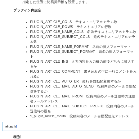
指定した位置に簡易掲示板を設置します。
プラグイン内設定
PLUGIN_ARTICLE_COLS テキストエリアのカラム数
PLUGIN_ARTICLE_ROWS テキストエリアの行数
PLUGIN_ARTICLE_NAME_COLS 名前テキストエリアのカラム数
PLUGIN_ARTICLE_SUBJECT_COLS 題名テキストエリアのカラ
ム数
PLUGIN_ARTICLE_NAME_FORMAT 名前の挿入フォーマット
PLUGIN_ARTICLE_SUBJECT_FORMAT 題名の挿入フォーマッ
ト
PLUGIN_ARTICLE_INS 入力内容を入力欄の前後どちらに挿入す
るか
PLUGIN_ARTICLE_COMMENT 書き込みの下に一行コメントを入
れるか
PLUGIN_ARTICLE_AUTO_BR 改行を自動的変換するか
PLUGIN_ARTICLE_MAIL_AUTO_SEND 投稿内容のメール自動配
信をするか
PLUGIN_ARTICLE_MAIL_FROM 投稿内容のメール送信時の送信
者メールアドレス
PLUGIN_ARTICLE_MAIL_SUBJECT_PREFIX 投稿内容のメール
送信時の題名
$_plugin_article_mailto 投稿内容のメール自動配信先アドレス
attach
†
種別