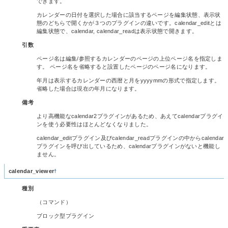
できます。
カレンダーの日付を選択した場合に該当するページを編集状態、表示状
態のどちらで開くかが３つのプラグインの違いです。calendar_editとは
編集状態で、calendar, calendar_readは表示状態で開きます。
引数
ページ名は編集/参照するカレンダーのページの上位ページ名を指定しま
す。 ページ名を省略すると設置したページのページ名になります。
年月は表示するカレンダーの西暦と月をyyyymmの形式で指定します。
省略した場合は現在の年月になります。
備考
より高機能なcalendar2プラグインがあるため、あえてcalendarプラグイ
ンを使う必要性はほとんどなくなりました。
calendar_editプラグイン及びcalendar_readプラグインの中からcalendar
プラグインを呼び出しているため、calendarプラグインがないと機能し
ません。
calendar_viewer
†
種別
（コマンド）
ブロック型プラグイン