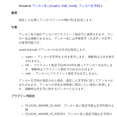
#aname(
アンカー名
[,{[
super
], [
full
], [
noid
]},
アンカー文字列
]
)
概要
指定した位置にアンカー(リンクの飛び先)を設定します。
引数
アンカー名の値がアンカーのフラグメント指定子に使用されます。アン
カー名は省略できません。アンカー名には半角英字（大文字／小文字）
が使用可能です。
super,full,noid でアンカーの出力方式を指定します。
super － アンカー文字列を上付き表示します。省略時は上付き表示
されません。
full － フラグメント指定子以外のURIを補ってアンカーを出力しま
す。省略時はフラグメント指定子のみ出力されます。
noid － アンカーにフラグメント指定子を出力しません。
アンカー文字列が指定された場合、指定した文字列に対してアンカーが
出力されます。アンカーの存在を利用者に明示したい場合に利用しま
す。省略時は空文字に対するアンカーとなります。
プラグイン内設定
PLUGIN_ANAME_ID_MAX アンカー名に指定可能な文字列長の上
限
PLUGIN_ANAME_ID_REGEX アンカー名に指定可能な文字列の