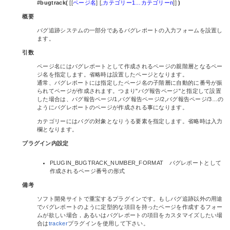
#bugtrack(
[[
ページ名
] [
,カテゴリー1…カテゴリーn
]]
)
概要
バグ追跡システムの一部分であるバグレポートの入力フォームを設置し
ます。
引数
ページ名にはバグレポートとして作成されるページの親階層となるペー
ジ名を指定します。省略時は設置したページとなります。
通常、バグレポートには指定したページ名の子階層に自動的に番号が振
られてページが作成されます。つまり"バグ報告ページ"と指定して設置
した場合は、バグ報告ページ/1,バグ報告ページ/2,バグ報告ページ/3…の
ようにバグレポートのページが作成される事になります。
カテゴリーにはバグの対象となりうる要素を指定します。省略時は入力
欄となります。
プラグイン内設定
PLUGIN_BUGTRACK_NUMBER_FORMAT バグレポートとして
作成されるページ番号の形式
備考
ソフト開発サイトで重宝するプラグインです。もしバグ追跡以外の用途
でバグレポートのように定型的な項目を持ったページを作成するフォー
ムが欲しい場合，あるいはバグレポートの項目をカスタマイズしたい場
合は
tracker
プラグインを使用して下さい。