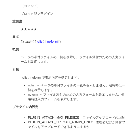
（コマンド）
ブロック型プラグイン
重要度
★★★★★
書式
#attach(
[
nolist
] [,
noform
]
)
概要
ページの添付ファイルの一覧を表示し、ファイル添付のための入力フォ
ームを設置します。
引数
nolist, noform で表示内容を指定します。
nolist － ページの添付ファイルの一覧を表示しません。省略時は一
覧を表示します。
noform － ファイル添付のための入力フォームを表示しません。省
略時は入力フォームを表示します。
プラグイン内設定
PLUGIN_ATTACH_MAX_FILESIZE ファイルアップロードの上限
PLUGIN_ATTACH_UPLOAD_ADMIN_ONLY 管理者だけが添付フ
ァイルをアップロードできるようにするか