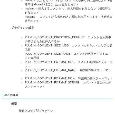
below － 入力したコメントがコメント入力欄の下に追加します（省
略時はaboveが指定されたとみなします）
nodate － 挿入するコメントに、挿入時刻を付加しない（省略時は
付加します）
noname － コメント記入者名の入力欄を非表示とします（省略時は
表示します）
プラグイン内設定
PLUGIN_COMMENT_DIRECTION_DEFAULT コメントを入力欄
の前後どちらに挿入するか
PLUGIN_COMMENT_SIZE_MSG コメントのテキストエリアの表
示幅
PLUGIN_COMMENT_SIZE_NAME コメントの名前テキストエリ
アの表示幅
PLUGIN_COMMENT_FORMAT_MSG コメント欄の挿入フォーマ
ット
PLUGIN_COMMENT_FORMAT_NAME 名前欄の挿入フォーマッ
ト
PLUGIN_COMMENT_FORMAT_NOW 時刻欄の挿入フォーマット
PLUGIN_COMMENT_FORMAT_STRING コメント内容全体の挿
入フォーマット
contents
†
種別
擬似ブロック型プラグイン