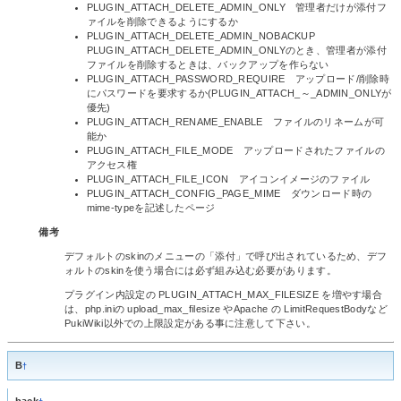
PLUGIN_ATTACH_DELETE_ADMIN_ONLY 管理者だけが添付フ
ァイルを削除できるようにするか
PLUGIN_ATTACH_DELETE_ADMIN_NOBACKUP
PLUGIN_ATTACH_DELETE_ADMIN_ONLYのとき、管理者が添付
ファイルを削除するときは、バックアップを作らない
PLUGIN_ATTACH_PASSWORD_REQUIRE アップロード/削除時
にパスワードを要求するか(PLUGIN_ATTACH_～_ADMIN_ONLYが
優先)
PLUGIN_ATTACH_RENAME_ENABLE ファイルのリネームが可
能か
PLUGIN_ATTACH_FILE_MODE アップロードされたファイルの
アクセス権
PLUGIN_ATTACH_FILE_ICON アイコンイメージのファイル
PLUGIN_ATTACH_CONFIG_PAGE_MIME ダウンロード時の
mime-typeを記述したページ
備考
デフォルトのskinのメニューの「添付」で呼び出されているため、デフ
ォルトのskinを使う場合には必ず組み込む必要があります。
プラグイン内設定の PLUGIN_ATTACH_MAX_FILESIZE を増やす場合
は、php.iniの upload_max_filesize やApache の LimitRequestBodyなど
PukiWiki以外での上限設定がある事に注意して下さい。
B
†