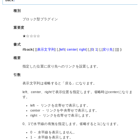
back
†
種別
ブロック型プラグイン
重要度
★☆☆☆☆
書式
#back(
[[
表示文字列
] [,[
left
|
center
|
right
] [,[
0
|
1
] [,[
戻り先
] ]]]]
)
概要
指定した位置に戻り先へのリンクを設置します。
引数
表示文字列は省略すると「戻る」になります。
left、center、rightで表示位置を指定します。省略時はcenterになりま
す。
left － リンクを左寄せで表示します。
center － リンクを中央寄せで表示します。
right － リンクを右寄せで表示します。
0、1で水平線の有無を指定します。省略すると1になります。
0 － 水平線を表示しません。
1 － 水平線を表示します。