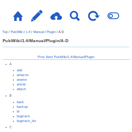
Top
/
PukiWiki
/
1.4
/
Manual
/
Plugin
/
A-D
PukiWiki/1.4/Manual/Plugin/A-D
Prev
Next
PukiWiki/1.4/Manual/Plugin
A
add
amazon
aname
article
attach
B
back
backup
br
bugtrack
bugtrack_list
C