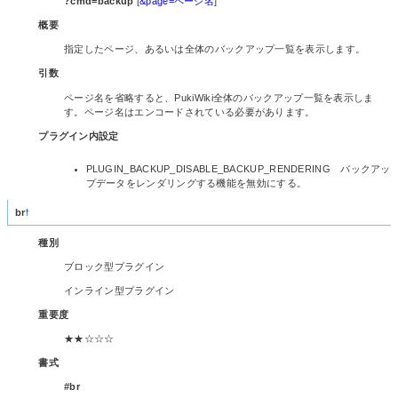
?cmd=backup
[
&page=ページ名
]
概要
指定したページ、あるいは全体のバックアップ一覧を表示します。
引数
ページ名を省略すると、PukiWiki全体のバックアップ一覧を表示しま
す。ページ名はエンコードされている必要があります。
プラグイン内設定
PLUGIN_BACKUP_DISABLE_BACKUP_RENDERING バックアッ
プデータをレンダリングする機能を無効にする。
br
†
種別
ブロック型プラグイン
インライン型プラグイン
重要度
★★☆☆☆
書式
#br