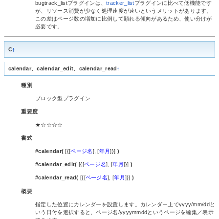
bugtrack_listプラグインは、
tracker_list
プラグインに比べて低機能です
が、リソース消費が少なく処理速度が速いというメリットがあります。
この差はページ数の増加に比例して顕れる傾向があるため、使い分けが
必要です。
C
†
calendar、calendar_edit、calendar_read
†
種別
ブロック型プラグイン
重要度
★☆☆☆☆
書式
#calendar(
[{[
ページ名
], [
年月
]}]
)
#calendar_edit(
[{[
ページ名
], [
年月
]}]
)
#calendar_read(
[{[
ページ名
], [
年月
]}]
)
概要
指定した位置にカレンダーを設置します。カレンダー上でyyyy/mm/ddと
いう日付を選択すると、ページ名/yyyymmddというページを編集／表示