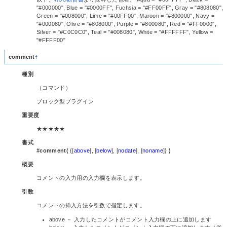
"#000000", Blue = "#0000FF", Fuchsia = "#FF00FF", Gray = "#808080",
Green = "#008000", Lime = "#00FF00", Maroon = "#800000", Navy =
"#000080", Olive = "#808000", Purple = "#800080", Red = "#FF0000",
Silver = "#C0C0C0", Teal = "#008080", White = "#FFFFFF", Yellow =
"#FFFF00"
comment
†
種別
（コマンド）
ブロック型プラグイン
重要度
★★★★★
書式
#comment(
{[
above
], [
below
], [
nodate
], [
noname
]}
)
概要
コメントの入力用の入力欄を表示します。
引数
コメントの挿入方法を引数で指定します。
above － 入力したコメントがコメント入力欄の上に追加します