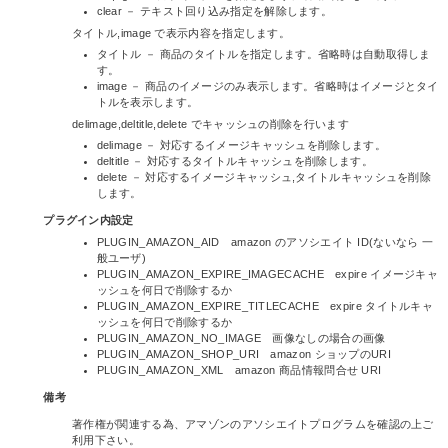
clear － テキスト回り込み指定を解除します。
タイトル,image で表示内容を指定します。
タイトル － 商品のタイトルを指定します。省略時は自動取得しま
す。
image － 商品のイメージのみ表示します。省略時はイメージとタイ
トルを表示します。
delimage,deltitle,delete でキャッシュの削除を行います
delimage － 対応するイメージキャッシュを削除します。
deltitle － 対応するタイトルキャッシュを削除します。
delete － 対応するイメージキャッシュ,タイトルキャッシュを削除
します。
プラグイン内設定
PLUGIN_AMAZON_AID amazon のアソシエイト ID(ないなら 一
般ユーザ)
PLUGIN_AMAZON_EXPIRE_IMAGECACHE expire イメージキャ
ッシュを何日で削除するか
PLUGIN_AMAZON_EXPIRE_TITLECACHE expire タイトルキャ
ッシュを何日で削除するか
PLUGIN_AMAZON_NO_IMAGE 画像なしの場合の画像
PLUGIN_AMAZON_SHOP_URI amazon ショップのURI
PLUGIN_AMAZON_XML amazon 商品情報問合せ URI
備考
著作権が関連する為、アマゾンのアソシエイトプログラムを確認の上ご
利用下さい。