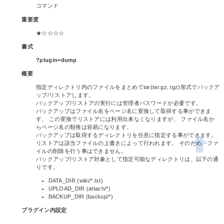
コマンド
重要度
★☆☆☆☆
書式
?plugin=dump
概要
指定ディレクトリ内のファイルをまとめてtar(tar.gz, tgz)形式でバックア
ップ/リストアします。
バックアップ/リストアの実行には管理者パスワードが必要です。
バックアップはファイル名をページ名に変換して取得する事ができま
す。 この変換でリストアには利用出来なくなりますが、 ファイル名か
らページ名の類推は容易になります。
バックアップは取得するディレクトリを任意に指定する事ができます。
リストアは該当ファイルの上書きによって行われます。 そのため、ファ
イルの削除を行う事はできません。
バックアップ/リストア対象として指定可能なディレクトリは、以下の通
りです。
DATA_DIR (wiki/*.txt)
UPLOAD_DIR (attach/*)
BACKUP_DIR (backup/*)
プラグイン内設定