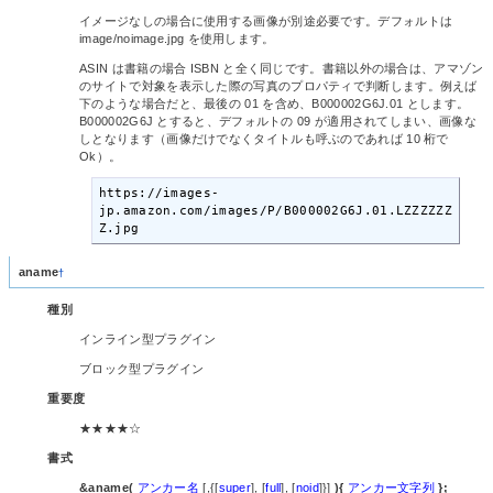
イメージなしの場合に使用する画像が別途必要です。デフォルトは
image/noimage.jpg を使用します。
ASIN は書籍の場合 ISBN と全く同じです。書籍以外の場合は、アマゾン
のサイトで対象を表示した際の写真のプロパティで判断します。例えば
下のような場合だと、最後の 01 を含め、B000002G6J.01 とします。
B000002G6J とすると、デフォルトの 09 が適用されてしまい、画像な
しとなります（画像だけでなくタイトルも呼ぶのであれば 10 桁で
Ok）。
https://images-
jp.amazon.com/images/P/B000002G6J.01.LZZZZZZ
Z.jpg
aname
†
種別
インライン型プラグイン
ブロック型プラグイン
重要度
★★★★☆
書式
&aname(
アンカー名
[,{[
super
], [
full
], [
noid
]}]
){
アンカー文字列
};