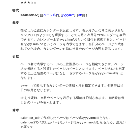
★★★☆☆
書式
#calendar2(
[{[
ページ名
|
*
], [
yyyymm
], [
off
]}]
)
概要
指定した位置にカレンダーを設置します。表示月のとなりに表示された
リンク(<< および >>)を選択することで先月／次月分のカレンダーを表示
できます。カレンダー上でyyyy/mm/ddという日付を選択すると、ページ
名/yyyy-mm-ddというページを表示できます。当日分のページが作成さ
れていた場合、カレンダーの右隣に当日分のページ内容を表示します。
引数
ページ名で表示するページの上位階層のページを指定できます。ページ
名を省略すると設置したページのページとなります。ページ名に*を指定
すると上位階層のページはなし（表示するページ名がyyyy-mm-dd）と
なります。
yyyymmで表示するカレンダーの西暦と月を指定できます。省略時は当
日の年月となります。
offを指定時、当日分ページを表示する機能は抑制されます。省略時は当
日分のページを表示します。
備考
calender_editで作成したページはページ名/yyyymmddとなり、
calender2で作成したページはページ名/yyyy-mm-ddとなるため、注意が
必要です。