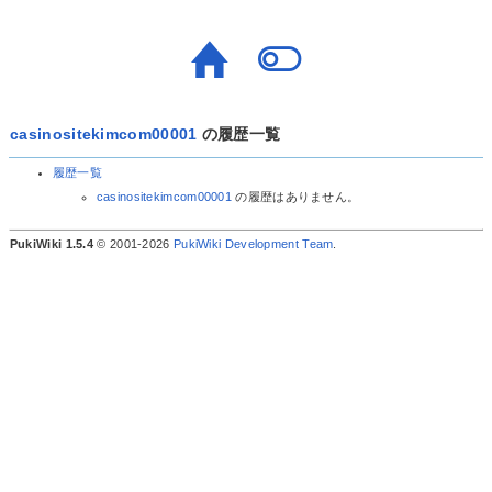
casinositekimcom00001
の履歴一覧
履歴一覧
casinositekimcom00001
の履歴はありません。
PukiWiki 1.5.4
© 2001-2026
PukiWiki Development Team
.