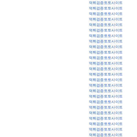
먹튀검증토토사이트
먹튀검증토토사이트
먹튀검증토토사이트
먹튀검증토토사이트
먹튀검증토토사이트
먹튀검증토토사이트
먹튀검증토토사이트
먹튀검증토토사이트
먹튀검증토토사이트
먹튀검증토토사이트
먹튀검증토토사이트
먹튀검증토토사이트
먹튀검증토토사이트
먹튀검증토토사이트
먹튀검증토토사이트
먹튀검증토토사이트
먹튀검증토토사이트
먹튀검증토토사이트
먹튀검증토토사이트
먹튀검증토토사이트
먹튀검증토토사이트
먹튀검증토토사이트
먹튀검증토토사이트
먹튀검증토토사이트
먹튀검증토토사이트