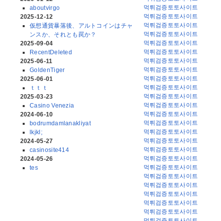
먹튀검증토토사이트
aboutvirgo
먹튀검증토토사이트
2025-12-12
먹튀검증토토사이트
仮想通貨暴落後、アルトコインはチャ
먹튀검증토토사이트
ンスか、それとも罠か？
먹튀검증토토사이트
2025-09-04
먹튀검증토토사이트
RecentDeleted
먹튀검증토토사이트
2025-06-11
먹튀검증토토사이트
GoldenTiger
먹튀검증토토사이트
2025-06-01
먹튀검증토토사이트
ｔｔｔ
먹튀검증토토사이트
2025-03-23
먹튀검증토토사이트
Casino Venezia
먹튀검증토토사이트
2024-06-10
먹튀검증토토사이트
bodrumdamlanakliyat
먹튀검증토토사이트
lkjkl;
먹튀검증토토사이트
2024-05-27
먹튀검증토토사이트
casinosite414
먹튀검증토토사이트
2024-05-26
먹튀검증토토사이트
tes
먹튀검증토토사이트
먹튀검증토토사이트
먹튀검증토토사이트
먹튀검증토토사이트
먹튀검증토토사이트
먹튀검증토토사이트