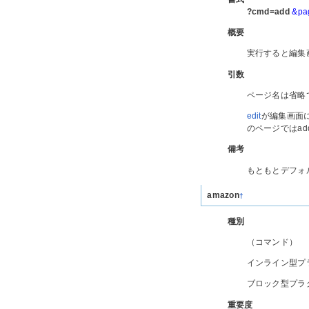
?cmd=add
&p
概要
実行すると編集
引数
ページ名は省略
edit
が編集画面
のページではa
備考
もともとデフォル
amazon
†
種別
（コマンド）
インライン型プ
ブロック型プラ
重要度