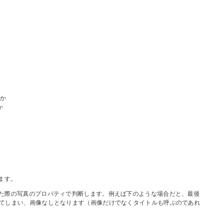
るか
か
します。
表示した際の写真のプロパティで判断します。例えば下のような場合だと、最後
9 が適用されてしまい、画像なしとなります（画像だけでなくタイトルも呼ぶのであれ