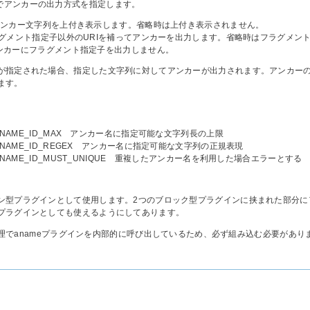
,noid でアンカーの出力方式を指定します。
 － アンカー文字列を上付き表示します。省略時は上付き表示されません。
－ フラグメント指定子以外のURIを補ってアンカーを出力します。省略時はフラグメ
－ アンカーにフラグメント指定子を出力しません。
が指定された場合、指定した文字列に対してアンカーが出力されます。アンカー
ます。
_ANAME_ID_MAX アンカー名に指定可能な文字列長の上限
_ANAME_ID_REGEX アンカー名に指定可能な文字列の正規表現
_ANAME_ID_MUST_UNIQUE 重複したアンカー名を利用した場合エラーとする
ン型プラグインとして使用します。2つのブロック型プラグインに挟まれた部分に
プラグインとしても使えるようにしてあります。
本体処理でanameプラグインを内部的に呼び出しているため、必ず組み込む必要があり