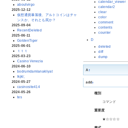
calendar_viewer
aboutvirgo
calendar2
2025-12-12
clear
仮想通貨暴落後、アルトコインはチャ
color
ンスか、それとも罠か？
comment
2025-09-04
contents
RecentDeleted
counter
2025-06-11
D
GoldenTiger
2025-06-01
deleted
ｔｔｔ
diff
2025-03-23
dump
Casino Venezia
2024-06-10
A
†
bodrumdamlanakliyat
lkjkl;
2024-05-27
add
†
casinosite414
2024-05-26
種別
tes
コマンド
重要度
★☆☆☆☆
書式