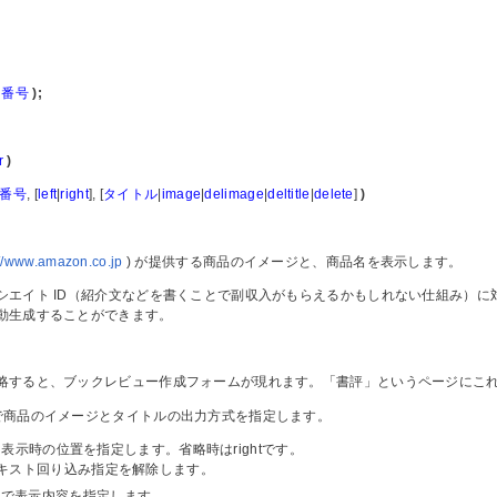
N番号
);
r
)
N番号
, [
left
|
right
], [
タイトル
|
image
|
delimage
|
deltitle
|
delete
]
)
://www.amazon.co.jp
) が提供する商品のイメージと、商品名を表示します。
シエイト ID（紹介文などを書くことで副収入がもらえるかもしれない仕組み）に対
動生成することができます。
略すると、ブックレビュー作成フォームが現れます。「書評」というページにこれを
t,clear で商品のイメージとタイトルの出力方式を指定します。
ght － 表示時の位置を指定します。省略時はrightです。
－ テキスト回り込み指定を解除します。
ge で表示内容を指定します。