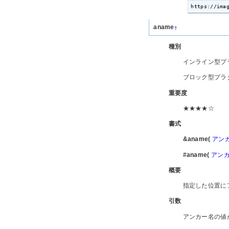
https://ima
aname
†
種別
インライン型プ
ブロック型プラ
重要度
★★★★☆
書式
&aname(
アン
#aname(
アン
概要
指定した位置に
引数
アンカー名の値