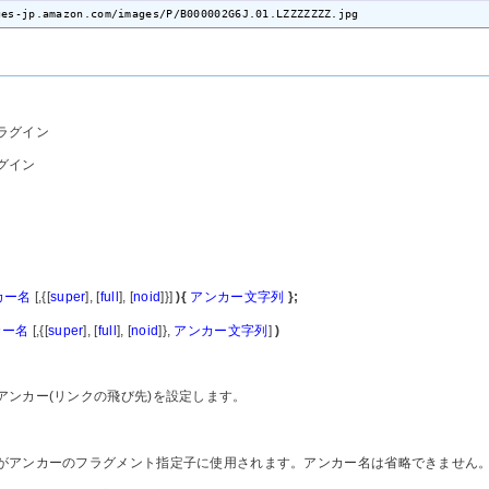
ges-jp.amazon.com/images/P/B000002G6J.01.LZZZZZZZ.jpg
ラグイン
グイン
カー名
[,{[
super
], [
full
], [
noid
]}]
){
アンカー文字列
};
カー名
[,{[
super
], [
full
], [
noid
]},
アンカー文字列
]
)
アンカー(リンクの飛び先)を設定します。
がアンカーのフラグメント指定子に使用されます。アンカー名は省略できません