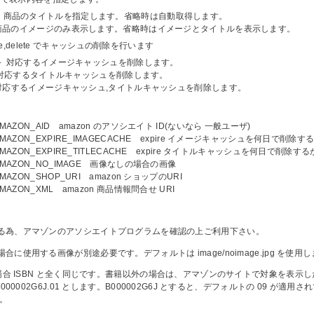
－ 商品のタイトルを指定します。省略時は自動取得します。
 － 商品のイメージのみ表示します。省略時はイメージとタイトルを表示します。
ltitle,delete でキャッシュの削除を行います
ge － 対応するイメージキャッシュを削除します。
le － 対応するタイトルキャッシュを削除します。
e － 対応するイメージキャッシュ,タイトルキャッシュを削除します。
AMAZON_AID amazon のアソシエイト ID(ないなら 一般ユーザ)
_AMAZON_EXPIRE_IMAGECACHE expire イメージキャッシュを何日で削除す
_AMAZON_EXPIRE_TITLECACHE expire タイトルキャッシュを何日で削除する
_AMAZON_NO_IMAGE 画像なしの場合の画像
AMAZON_SHOP_URI amazon ショップのURI
AMAZON_XML amazon 商品情報問合せ URI
る為、アマゾンのアソシエイトプログラムを確認の上ご利用下さい。
合に使用する画像が別途必要です。デフォルトは image/noimage.jpg を使用
籍の場合 ISBN と全く同じです。書籍以外の場合は、アマゾンのサイトで対象を
、B000002G6J.01 とします。B000002G6J とすると、デフォルトの 0
）。