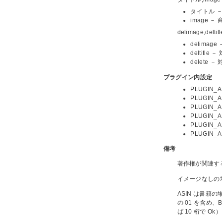
タイトル 
image
delimage,de
delima
deltit
delet
プラグイン内設定
PLUGIN_
PLUGIN
PLUGIN
PLUGIN
PLUGIN_
PLUGIN_
備考
著作権が関連す
イメージなしの場
ASIN は書
の 01 を含め
ば 10 桁で Ok