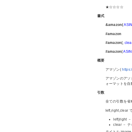
★☆☆☆☆
書式
&amazon(
ASI
#amazon
#amazon(
,
clea
#amazon(
ASI
概要
アマゾン(
https
アマゾンのアソ
ォーマットを自
引数
全ての引数を省
left,righ
left|ri
clear 
タイトル,ima