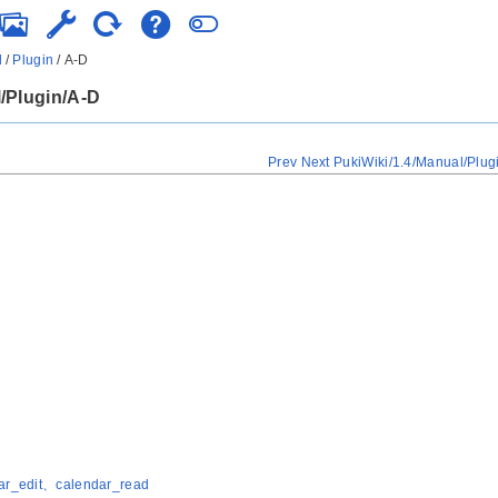
l
/
Plugin
/
A-D
/Plugin/A-D
Prev
Next
PukiWiki/1.4/Manual/Plug
ar_edit、calendar_read