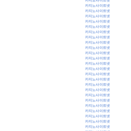
카지노사이트넷
카지노사이트넷
카지노사이트넷
카지노사이트넷
카지노사이트넷
카지노사이트넷
카지노사이트넷
카지노사이트넷
카지노사이트넷
카지노사이트넷
카지노사이트넷
카지노사이트넷
카지노사이트넷
카지노사이트넷
카지노사이트넷
카지노사이트넷
카지노사이트넷
카지노사이트넷
카지노사이트넷
카지노사이트넷
카지노사이트넷
카지노사이트넷
카지노사이트넷
카지노사이트넷
카지노사이트넷